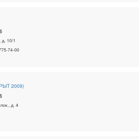
$
 д. 10/1
 775-74-00
КРЫТ 2009)
$
ок., д. 4