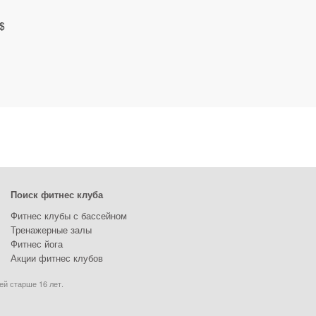
$
Поиск фитнес клуба
Фитнес клубы с бассейном
Тренажерные залы
Фитнес йога
Акции фитнес клубов
ей старше 16 лет.