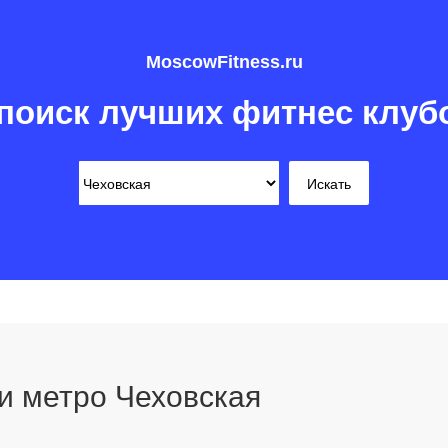
MoscowFitness.ru
поиск лучших фитнес клуб
и метро Чеховская