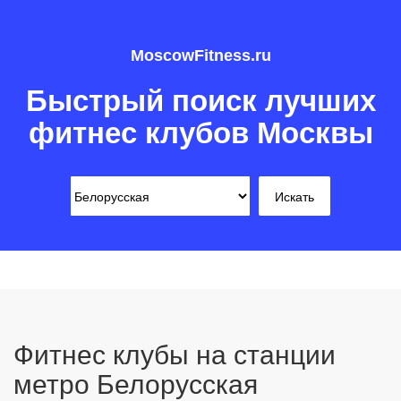
MoscowFitness.ru
Быстрый поиск лучших
фитнес клубов Москвы
Фитнес клубы на станции
метро Белорусская