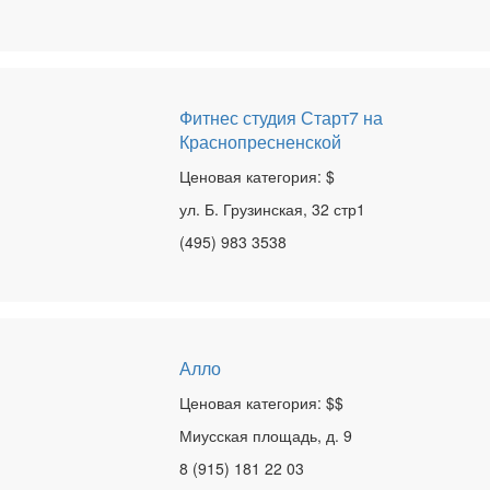
Фитнес студия Старт7 на
Краснопресненской
Ценовая категория: $
ул. Б. Грузинская, 32 стр1
(495) 983 3538
Алло
Ценовая категория: $$
Миусская площадь, д. 9
8 (915) 181 22 03