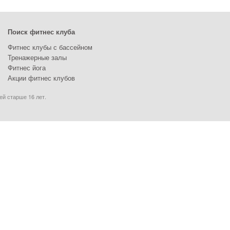
Поиск фитнес клуба
Фитнес клубы с бассейном
Тренажерные залы
Фитнес йога
Акции фитнес клубов
ей старше 16 лет.