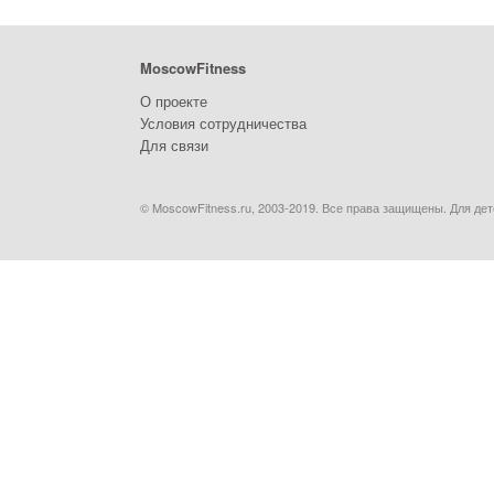
MoscowFitness
О проекте
Условия сотрудничества
Для связи
© MoscowFitness.ru, 2003-2019. Все права защищены. Для дет