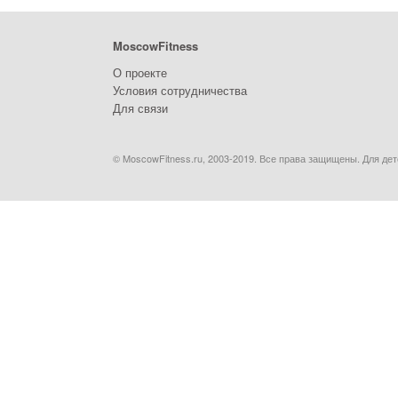
MoscowFitness
О проекте
Условия сотрудничества
Для связи
© MoscowFitness.ru, 2003-2019. Все права защищены. Для дет