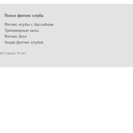
Поиск фитнес клуба
Фитнес клубы с бассейном
Тренажерные залы
Фитнес йога
Акции фитнес клубов
ей старше 16 лет.