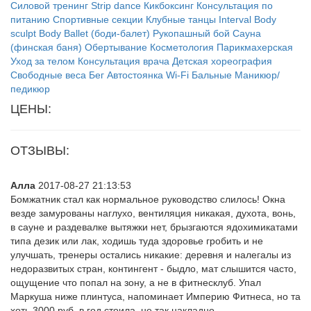
Силовой тренинг
Strip dance
Кикбоксинг
Консультация по
питанию
Спортивные секции
Клубные танцы
Interval
Body
sculpt
Body Ballet (боди-балет)
Рукопашный бой
Сауна
(финская баня)
Обертывание
Косметология
Парикмахерская
Уход за телом
Консультация врача
Детская хореография
Свободные веса
Бег
Автостоянка
Wi-Fi
Бальные
Маникюр/
педикюр
ЦЕНЫ:
ОТЗЫВЫ:
Алла
2017-08-27 21:13:53
Бомжатник стал как нормальное руководство слилось! Окна
везде замурованы наглухо, вентиляция никакая, духота, вонь,
в сауне и раздевалке вытяжки нет, брызгаются ядохимикатами
типа дезик или лак, ходишь туда здоровье гробить и не
улучшать, тренеры остались никакие: деревня и налегалы из
недоразвитых стран, контингент - быдло, мат слышится часто,
ощущение что попал на зону, а не в фитнесклуб. Упал
Маркуша ниже плинтуса, напоминает Империю Фитнеса, но та
хоть 3000 руб. в год стоила, не так накладно.