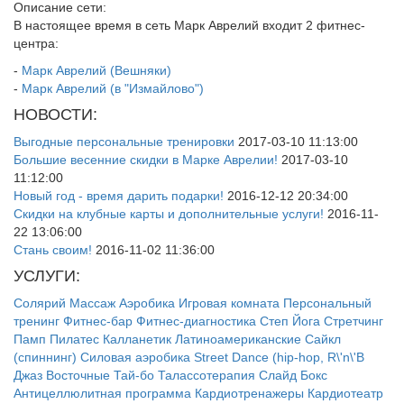
Описание сети:
В настоящее время в сеть Марк Аврелий входит 2 фитнес-
центра:
-
Марк Аврелий (Вешняки)
-
Марк Аврелий (в "Измайлово")
НОВОСТИ:
Выгодные персональные тренировки
2017-03-10 11:13:00
Большие весенние скидки в Марке Аврелии!
2017-03-10
11:12:00
Новый год - время дарить подарки!
2016-12-12 20:34:00
Скидки на клубные карты и дополнительные услуги!
2016-11-
22 13:06:00
Стань своим!
2016-11-02 11:36:00
УСЛУГИ:
Солярий
Массаж
Аэробика
Игровая комната
Персональный
тренинг
Фитнес-бар
Фитнес-диагностика
Степ
Йога
Стретчинг
Памп
Пилатес
Калланетик
Латиноамериканские
Сайкл
(спиннинг)
Силовая аэробика
Street Dance (hip-hop, R\'n\'B
Джаз
Восточные
Тай-бо
Талассотерапия
Слайд
Бокс
Антицеллюлитная программа
Кардиотренажеры
Кардиотеатр