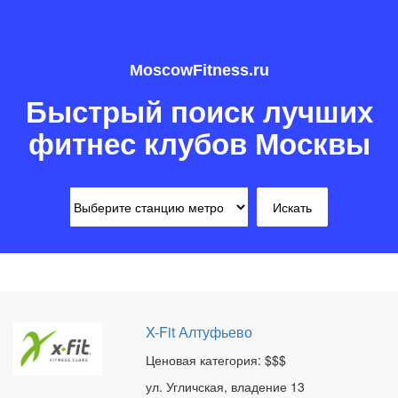
MoscowFitness.ru
Быстрый поиск лучших
фитнес клубов Москвы
X-Fit Алтуфьево
Ценовая категория: $$$
ул. Угличская, владение 13