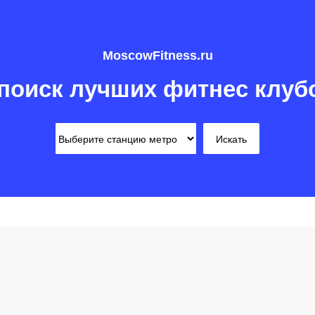
MoscowFitness.ru
поиск лучших фитнес клуб