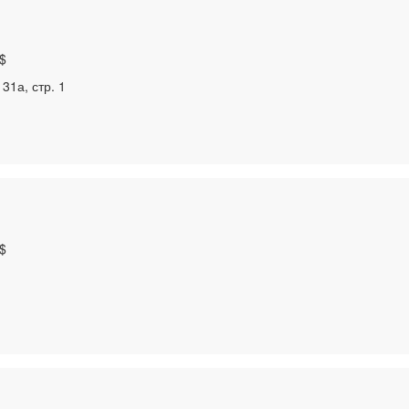
$
31а, стр. 1
$