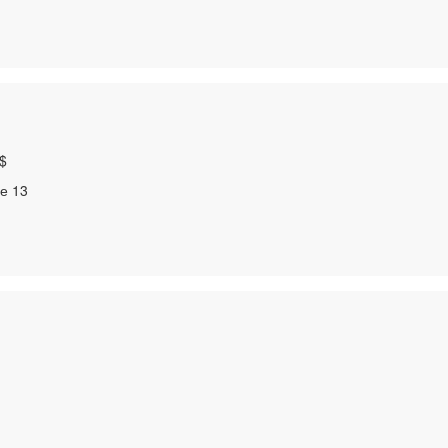
$
ие 13