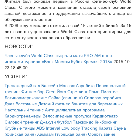
Житная был основан первый в России фитнес-клуб World
Class. С этого момента компания ставила своей основной
задачей достижение и поддержание высочайших стандартов
обслуживания клиентов.
В 2008 году компания отметила свой 15-летний юбилей. За 15
лет своего существования World Class стал ориентиром для
сотен энтузиастов здорового образа жизни.
НОВОСТИ:
Члены клуба World Class сыграли матч PRO-AM с топ-
игроками турнира «Банк Москвы Кубок Кремля-2015»
2015-10-
23 18:45:00
УСЛУГИ:
Тренажерный зал
Бассейн
Массаж
Аэробика
Персональный
тренинг
Фитнес-бар
Степ
Йога
Стретчинг
Памп
Пилатес
Латиноамериканские
Сайкл (спиннинг)
Силовая аэробика
Джаз
Восточные
Детский фитнес
Занятия для беременных
Настольный теннис
Антицеллюлитная программа
Кардиотренажеры
Велосипедные прогулки
Кардиотеатр
Силовой тренинг
Джакузи
Футбол
Таэквондо
Кикбоксинг
Клубные танцы
ABS
Interval
Low body
Tracking
Каратэ
Сауна
(финская баня)
Хаммам (турецкая баня)
Обертывание