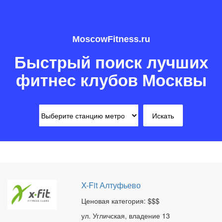
MoscowFitness.ru
Быстрый поиск лучших
фитнес клубов Москвы
X-Fit Алтуфьево
Ценовая категория: $$$
ул. Угличская, владение 13