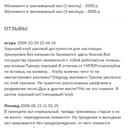
Абонемент в тренажерный зал (1 месяц) - 2000 р.
Абонемент в тренажерный зал (3 месяца) - 4000 р.
ОТЗЫВЫ:
игорь
2009-10-29 22:44:14
Хороший клуб шаговой доступности для настоящих
тренеровок.Без излишеств.Занимался здесь боксом.Всё
посуществу:пришёл заниматься-с тобой работают,не хочешь-
как хочешь!Тренер хороший.В отличии от ГИПЕРспортклубов
не встаёшь на конвеер... Клубу конечно чего-то не
хватает(может рекламы!?)Народу маловато.Тренер уволился
по этой причине. Не грамотно расположены шкафчики в
раздевалке,тесно.Душ в другом месте!!!Но не это главное. В
целом хороший,не\"глянцевый\"клуб.
Леонид
2008-06-15 11:55:25
В принципе зал нормальный, правда тренажеры старые и их
не много, переодически ломаются. На праздники и выходные
зал закрывается без предупреждения, от чего ломается