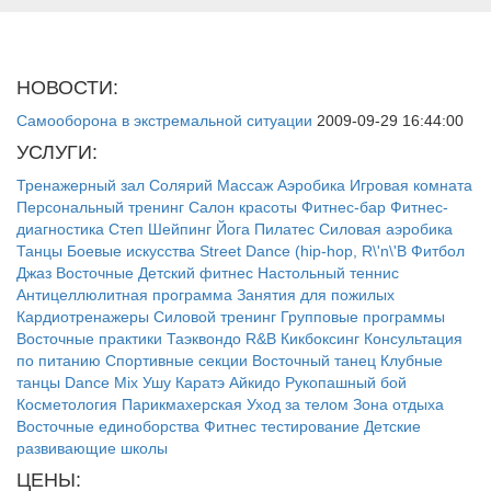
НОВОСТИ:
Самооборона в экстремальной ситуации
2009-09-29 16:44:00
УСЛУГИ:
Тренажерный зал
Солярий
Массаж
Аэробика
Игровая комната
Персональный тренинг
Салон красоты
Фитнес-бар
Фитнес-
диагностика
Степ
Шейпинг
Йога
Пилатес
Силовая аэробика
Танцы
Боевые искусства
Street Dance (hip-hop, R\'n\'B
Фитбол
Джаз
Восточные
Детский фитнес
Настольный теннис
Антицеллюлитная программа
Занятия для пожилых
Кардиотренажеры
Силовой тренинг
Групповые программы
Восточные практики
Таэквондо
R&B
Кикбоксинг
Консультация
по питанию
Спортивные секции
Восточный танец
Клубные
танцы
Dance Mix
Ушу
Каратэ
Айкидо
Рукопашный бой
Косметология
Парикмахерская
Уход за телом
Зона отдыха
Восточные единоборства
Фитнес тестирование
Детские
развивающие школы
ЦЕНЫ: