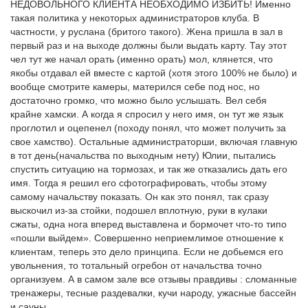
НЕДОВОЛЬНОГО КЛИЕНТА НЕОБХОДИМО ИЗБИТЬ! Именно
такая политика у некоторых администраторов клуба. В
частности, у руслана (бритого такого). Жена пришла в зал в
первый раз и на выходе должны были выдать карту. Тау этот
чел тут же начал орать (именно орать) мол, клянется, что
якобы отдавал ей вместе с картой (хотя этого 100% не было) и
вообще смотрите камеры, матерился себе под нос, но
достаточно громко, что можно было услышать. Вел себя
крайне хамски. А когда я спросил у него имя, он тут же язык
проглотил и оцепенел (походу понял, что может получить за
свое хамство). Остальные администраторши, включая главную
в тот день(начальства по выходным нету) Юлии, пытались
спустить ситуацию на тормозах, и так же отказались дать его
имя. Тогда я решил его сфотографировать, чтобы этому
самому начальству показать. Он как это понял, так сразу
выскочил из-за стойки, подошел вплотную, руки в кулаки
сжаты, одна нога вперед выставлена и бормочет что-то типо
«пошли выйдем». Совершенно неприемлимое отношение к
клиентам, теперь это дело принципа. Если не добьемся его
увольнения, то тотальный огребон от начальства точно
организуем. А в самом зале все отзывы правдивы : сломанные
тренажеры, тесные раздевалки, кучи народу, ужасные бассейн
и сауны.