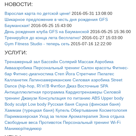
НОВОСТИ:
Взрослая карта по детской цене!
2016-05-31 13:08:00
Шикарное предложение в честь дня рождения GFS
Бауманская!
2016-05-25 15:43:00
День рождения клуба GFS на Бауманской
2016-05-25 15:36:00
Тренируйся до конца лета бесплатно!
2016-01-27 15:03:00
Gym Fitness Studio - теперь сеть
2015-07-16 12:22:00
УСЛУГИ:
Тренажерный зал
Бассейн
Солярий
Массаж
Аэробика
Аквааэробика
Персональный тренинг
Салон красоты
Фитнес-
бар
Фитнес-диагностика
Степ
Йога
Стретчинг
Пилатес
Калланетик
Латиноамериканские
Силовая аэробика
Street
Dance (hip-hop, R\'n\'B
Фитбол
Джаз
Восточные
SPA
Антицеллюлитная программа
Кардиотренажеры
Силовой
тренинг
Джакузи
Консультация по питанию
ABS
Upper body
Body sculpt
Low body
Русская баня
Сауна (финская баня)
Хаммам (турецкая баня)
Купель
Обертывание
Косметология
Парикмахерская
Уход за телом
Ароматерапия
Зона отдыха
Свободные веса
Противоток
Персональный тренинг
Wi-Fi
Маникюр/педикюр