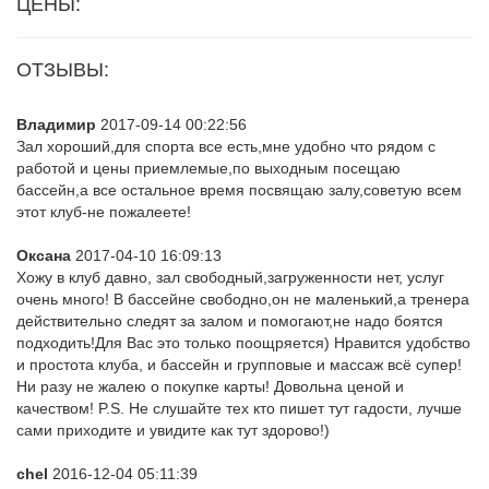
ЦЕНЫ:
ОТЗЫВЫ:
Владимир
2017-09-14 00:22:56
Зал хороший,для спорта все есть,мне удобно что рядом с
работой и цены приемлемые,по выходным посещаю
бассейн,а все остальное время посвящаю залу,советую всем
этот клуб-не пожалеете!
Оксана
2017-04-10 16:09:13
Хожу в клуб давно, зал свободный,загруженности нет, услуг
очень много! В бассейне свободно,он не маленький,а тренера
действительно следят за залом и помогают,не надо боятся
подходить!Для Вас это только поощряется) Нравится удобство
и простота клуба, и бассейн и групповые и массаж всё супер!
Ни разу не жалею о покупке карты! Довольна ценой и
качеством! P.S. Не слушайте тех кто пишет тут гадости, лучше
сами приходите и увидите как тут здорово!)
chel
2016-12-04 05:11:39