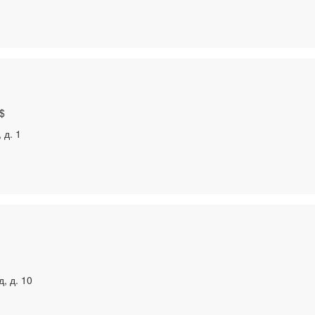
$
 д. 1
, д. 10