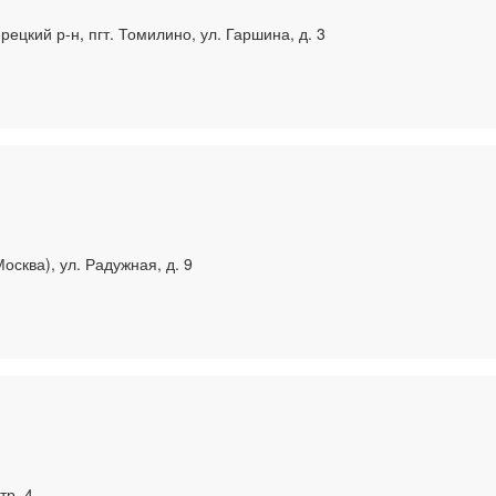
ецкий р-н, пгт. Томилино, ул. Гаршина, д. 3
осква), ул. Радужная, д. 9
тр. 4