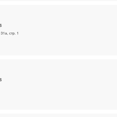
$
31а, стр. 1
$