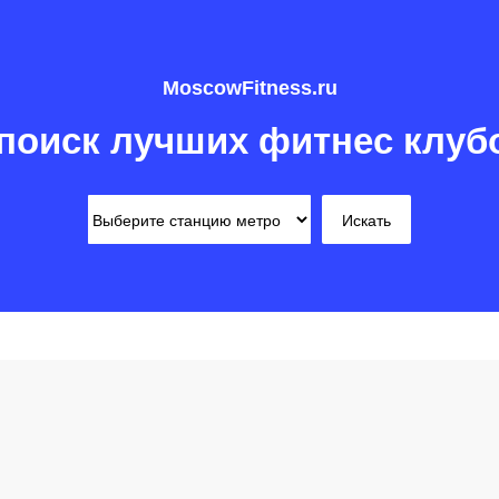
MoscowFitness.ru
поиск лучших фитнес клуб