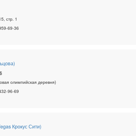
5, стр. 1
 959-69-36
ьцова)
$
(новая олимпийская деревня)
 432-96-69
egas Крокус Сити)