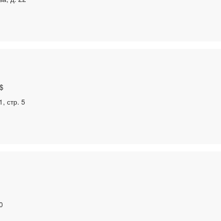
$
, стр. 5
0