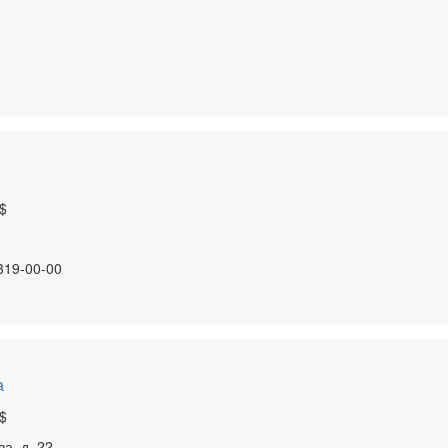
$
 319-00-00
а
$
а, д. 22