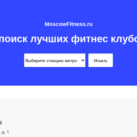
MoscowFitness.ru
поиск лучших фитнес клуб
$
 д. 1