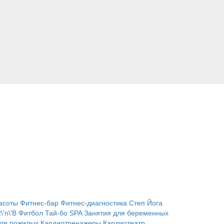
асоты
Фитнес-бар
Фитнес-диагностика
Степ
Йога
\'n\'B
Фитбол
Тай-бо
SPA
Занятия для беременных
для пожилых
Кардиотренажеры
Кардиотеатр