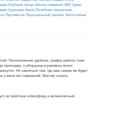
кции
Клубные танцы
Школа плавания
ABS
Upper
мам (турецкая баня)
Лечебная гимнастика
еса
Противоток
Персональный тренинг
Автостоянка
нятий. Расположение удобное, график работы тоже.
уда прокладку, а уборщица в раковину волос
минутно. Не свинячьте там, где вам самим же будет
ра у меня нет нареканий. Мастер спорта,
Gym за приятную атмосферу и великолепный