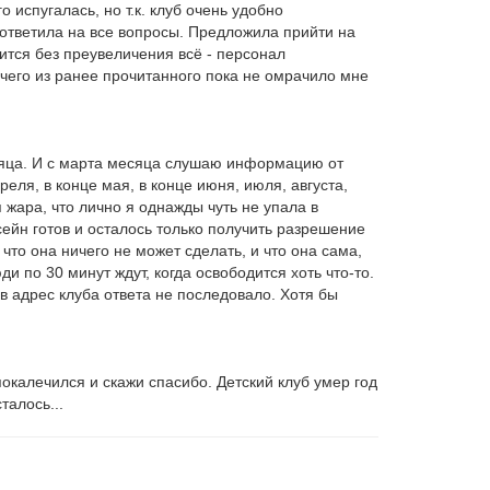
испугалась, но т.к. клуб очень удобно
 ответила на все вопросы. Предложила прийти на
ится без преувеличения всё - персонал
чего из ранее прочитанного пока не омрачило мне
месяца. И с марта месяца слушаю информацию от
ля, в конце мая, в конце июня, июля, августа,
я жара, что лично я однажды чуть не упала в
сейн готов и осталось только получить разрешение
то она ничего не может сделать, и что она сама,
и по 30 минут ждут, когда освободится хоть что-то.
 в адрес клуба ответа не последовало. Хотя бы
покалечился и скажи спасибо. Детский клуб умер год
талось...