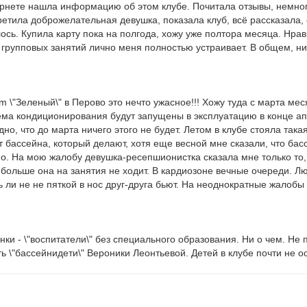
ернете нашла информацию об этом клубе. Почитала отзывы, немного 
етила доброжелательная девушка, показала клуб, всё рассказала,
сь. Купила карту пока на полгода, хожу уже полтора месяца. Нрав
групповых занятий лично меня полностью устраивает. В общем, ни
ym \"Зеленый\" в Перово это нечто ужасное!!! Хожу туда с марта 
ема кондиционирования будут запущены в эксплуатацию в конце апре
дно, что до марта ничего этого не будет. Летом в клубе стояла така
 бассейна, который делают, хотя еще весной мне сказали, что бас
о. На мою жалобу девушка-ресепшионистка сказала мне только то, ч
 больше она на занятия не ходит. В кардиозоне вечные очереди. Люд
ь ли не не пяткой в нос друг-друга бьют. На неоднократные жалобы
ки - \"воспитатели\" без специального образования. Ни о чем. Не 
ь \"бассейнидети\" Вероники Леонтьевой. Детей в клубе почти не ос