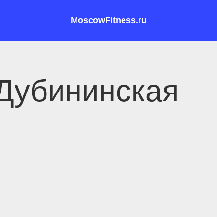
MoscowFitness.ru
Дубининская