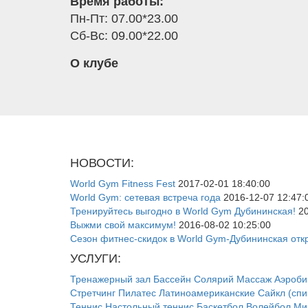
Время работы:
Пн-Пт: 07.00*23.00
Сб-Вс: 09.00*22.00
О клубе
НОВОСТИ:
World Gym Fitness Fest
2017-02-01 18:40:00
World Gym: сетевая встреча года
2016-12-07 12:47:
Тренируйтесь выгодно в World Gym Дубининская!
20
Выжми свой максимум!
2016-08-02 10:25:00
Сезон фитнес-скидок в World Gym-Дубининская отк
УСЛУГИ:
Тренажерный зал
Бассейн
Солярий
Массаж
Аэроби
Стретчинг
Пилатес
Латиноамериканские
Сайкл (спи
Теннис
Настольный теннис
Баскетбол
Волейбол
Ми