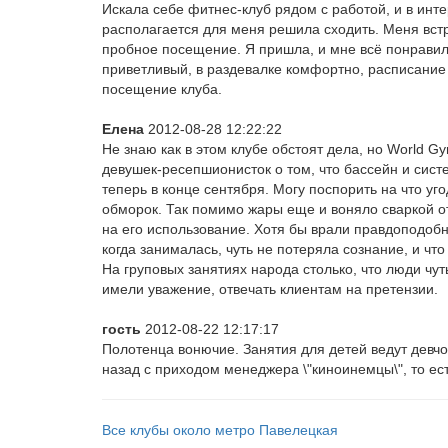
Искала себе фитнес-клуб рядом с работой, и в инт
располагается для меня решила сходить. Меня встр
пробное посещение. Я пришла, и мне всё понравило
приветливый, в раздевалке комфортно, расписание 
посещение клуба.
Елена
2012-08-28 12:22:22
Не знаю как в этом клубе обстоят дела, но World G
девушек-ресепшионисток о том, что бассейн и сист
теперь в конце сентября. Могу поспорить на что уго
обморок. Так помимо жары еще и воняло сваркой от
на его использование. Хотя бы врали правдоподобн
когда занималась, чуть не потеряла сознание, и что
На груповых занятиях народа столько, что люди чут
имели уважение, отвечать клиентам на претензии.
гость
2012-08-22 12:17:17
Полотенца вонючие. Занятия для детей ведут девчон
назад с приходом менеджера \"киноинемцы\", то ест
Все клубы около метро Павелецкая