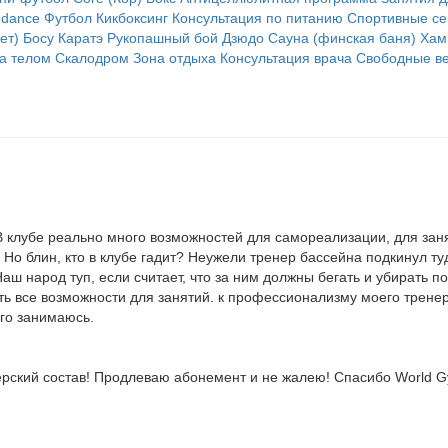
p dance
Футбол
Кикбоксинг
Консультация по питанию
Спортивные се
ет)
Босу
Каратэ
Рукопашный бой
Дзюдо
Сауна (финская баня)
Хам
за телом
Скалодром
Зона отдыха
Консультация врача
Свободные в
т. В клубе реально много возможностей для самореализации, для за
л. Но блин, кто в клубе гадит? Неужели тренер бассейна подкинул т
ш народ туп, если считает, что за ним должны бегать и убирать по
сть все возможности для занятий. к профессионализму моего трене
его занимаюсь.
ерский состав! Продлеваю абонемент и не жалею! Спасибо World 