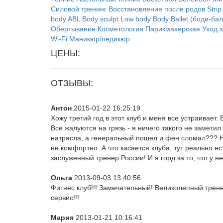
Силовой тренинг
Восстановление после родов
Stri
body
ABL
Body sculpt
Low body
Body Ballet (боди-бал
Обертывание
Косметология
Парикмахерская
Уход 
Wi-Fi
Маникюр/педикюр
ЦЕНЫ:
ОТЗЫВЫ:
Антон
2015-01-22 16:25:19
Хожу третий год в этот клуб и меня все устраивае
Все жалуются на грязь - я ничего такого не замети
натрясла, а генеральный пошел и фен сломал??? На
не комфортно. А что касается клуба, тут реально е
заслуженный тренер России! И я горд за то, что у н
Ольга
2013-09-03 13:40:56
Фитнес клуб!!! Замечательный! Великолепный трен
сервис!!!
Мария
2013-01-21 10:16:41