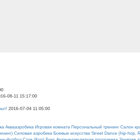
00
16-08-11 15:17:00
рыт!
2016-07-04 11:05:00
ка
Аквааэробика
Игровая комната
Персональный тренинг
Салон кр
ннинг)
Силовая аэробика
Боевые искусства
Street Dance (hip-hop, R
ни-футбол
Core (Кор)
Бокс
Антицеллюлитная программа
Занятия 